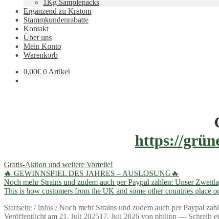
1Kg Samplepacks
Ergänzend zu Kratom
Stammkundenrabatte
Kontakt
Über uns
Mein Konto
Warenkorb
0,00
€
0 Artikel
https://grün
Gratis-Aktion und weitere Vorteile!
🔥 GEWINNSPIEL DES JAHRES – AUSLOSUNG🔥
Noch mehr Strains und zudem auch per Paypal zahlen: Unser Zweitla
This is how customers from the UK and some other countries place or
Startseite
/
Infos
/
Noch mehr Strains und zudem auch per Paypal zahl
Veröffentlicht am
21. Juli 2025
17. Juli 2026
von
philipp
—
Schreib 