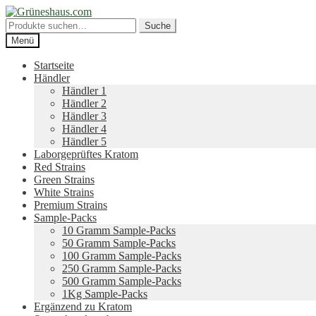
Zur
Zum
Navigation
Inhalt
Suche
Suche
springen
springen
nach:
Menü
Startseite
Händler
Händler 1
Händler 2
Händler 3
Händler 4
Händler 5
Laborgeprüftes Kratom
Red Strains
Green Strains
White Strains
Premium Strains
Sample-Packs
10 Gramm Sample-Packs
50 Gramm Sample-Packs
100 Gramm Sample-Packs
250 Gramm Sample-Packs
500 Gramm Sample-Packs
1Kg Sample-Packs
Ergänzend zu Kratom