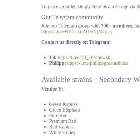
To place an order, simply send us a message via t
Our Telegram community
Join our Telegram group with
700+ members
, in
https://t.me/+fID-cknZUHNjMGUy
Contact us directly on Telegram:
Til:
https://t.me/Til_Olschewski
Philipp:
https://t.me/philippgrueneshaus
Available strains – Secondary 
Vendor Y:
Green Kapuas
Green Elephant
Pure Red
Premium Red
Red Kapuas
White Honey