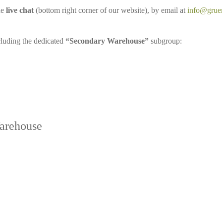
he
live chat
(bottom right corner of our website), by email at
info@grue
cluding the dedicated
“Secondary Warehouse”
subgroup:
Warehouse