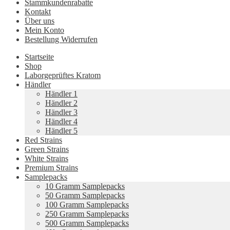
Stammkundenrabatte
Kontakt
Über uns
Mein Konto
Bestellung Widerrufen
Startseite
Shop
Laborgeprüftes Kratom
Händler
Händler 1
Händler 2
Händler 3
Händler 4
Händler 5
Red Strains
Green Strains
White Strains
Premium Strains
Samplepacks
10 Gramm Samplepacks
50 Gramm Samplepacks
100 Gramm Samplepacks
250 Gramm Samplepacks
500 Gramm Samplepacks