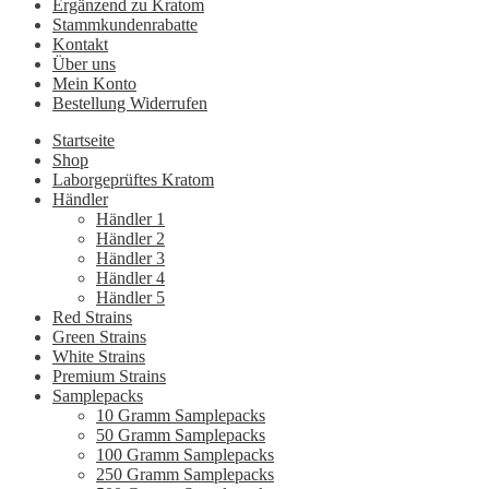
Ergänzend zu Kratom
Stammkundenrabatte
Kontakt
Über uns
Mein Konto
Bestellung Widerrufen
Startseite
Shop
Laborgeprüftes Kratom
Händler
Händler 1
Händler 2
Händler 3
Händler 4
Händler 5
Red Strains
Green Strains
White Strains
Premium Strains
Samplepacks
10 Gramm Samplepacks
50 Gramm Samplepacks
100 Gramm Samplepacks
250 Gramm Samplepacks