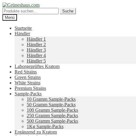
Zur
Zum
Navigation
Inhalt
Suche
Suche
springen
springen
nach:
Menü
Startseite
Händler
Händler 1
Händler 2
Händler 3
Händler 4
Händler 5
Laborgeprüftes Kratom
Red Strains
Green Strains
White Strains
Premium Strains
Sample-Packs
10 Gramm Sample-Packs
50 Gramm Sample-Packs
100 Gramm Sample-Packs
250 Gramm Sample-Packs
500 Gramm Sample-Packs
1Kg Sample-Packs
Ergänzend zu Kratom