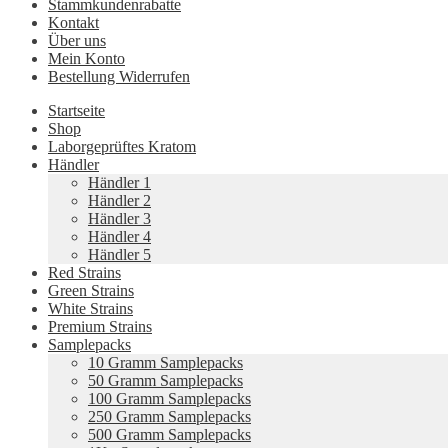
Stammkundenrabatte
Kontakt
Über uns
Mein Konto
Bestellung Widerrufen
Startseite
Shop
Laborgeprüftes Kratom
Händler
Händler 1
Händler 2
Händler 3
Händler 4
Händler 5
Red Strains
Green Strains
White Strains
Premium Strains
Samplepacks
10 Gramm Samplepacks
50 Gramm Samplepacks
100 Gramm Samplepacks
250 Gramm Samplepacks
500 Gramm Samplepacks